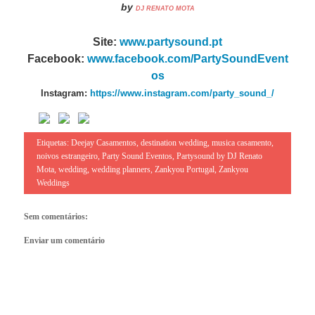
by
DJ RENATO MOTA
Site:
www.partysound.pt
Facebook:
www.facebook.com/Party
SoundEvent
os
Instagram:
https://www.instagram.com/party_sound_/
Etiquetas:
Deejay Casamentos
,
destination wedding
,
musica casamento
,
noivos estrangeiro
,
Party Sound Eventos
,
Partysound by DJ Renato
Mota
,
wedding
,
wedding planners
,
Zankyou Portugal
,
Zankyou
Weddings
Sem comentários:
Enviar um comentário